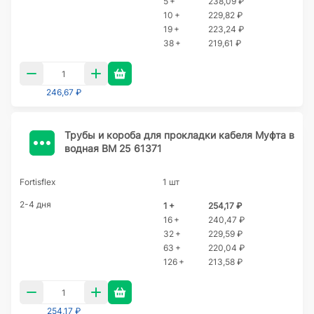
5 +
238,09 ₽
10 +
229,82 ₽
19 +
223,24 ₽
38 +
219,61 ₽
246,67 ₽
Трубы и короба для прокладки кабеля Муфта в
водная ВМ 25 61371
Fortisflex
1 шт
2-4 дня
1 +
254,17 ₽
16 +
240,47 ₽
32 +
229,59 ₽
63 +
220,04 ₽
126 +
213,58 ₽
254,17 ₽