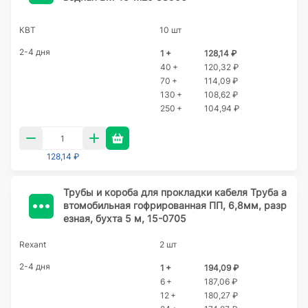
КВТ
10 шт
2-4 дня
1 +
128,14 ₽
40 +
120,32 ₽
70 +
114,09 ₽
130 +
108,62 ₽
250 +
104,94 ₽
128,14 ₽
Трубы и короба для прокладки кабеля Труба а
втомобильная гофрированная ПП, 6,8мм, разр
езная, бухта 5 м, 15-0705
Rexant
2 шт
2-4 дня
1 +
194,09 ₽
6 +
187,06 ₽
12 +
180,27 ₽