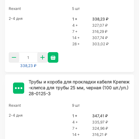
Rexant
5 шт
2-4 дня
1 +
338,23 ₽
4 +
327,07 ₽
7 +
316,29 ₽
14 +
307,74 ₽
28 +
303,02 ₽
338,23 ₽
Трубы и короба для прокладки кабеля Крепеж
-клипса для трубы 25 мм, черная (100 шт./уп.)
28-0125-3
Rexant
9 шт
2-4 дня
1 +
347,41 ₽
4 +
335,97 ₽
7 +
324,96 ₽
14 +
316,21 ₽