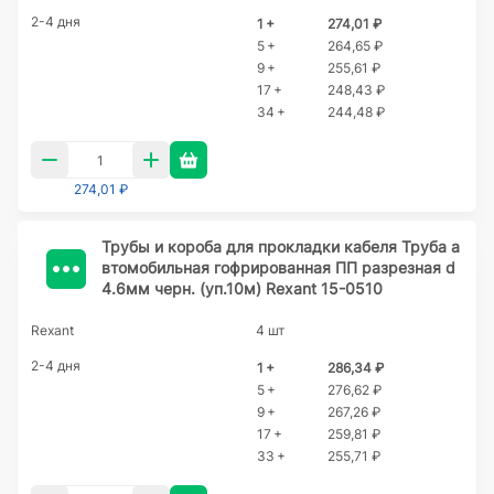
2-4 дня
1 +
274,01 ₽
5 +
264,65 ₽
9 +
255,61 ₽
17 +
248,43 ₽
34 +
244,48 ₽
274,01 ₽
Трубы и короба для прокладки кабеля Труба а
втомобильная гофрированная ПП разрезная d
4.6мм черн. (уп.10м) Rexant 15-0510
Rexant
4 шт
2-4 дня
1 +
286,34 ₽
5 +
276,62 ₽
9 +
267,26 ₽
17 +
259,81 ₽
33 +
255,71 ₽