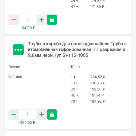
24 +
174,87 ₽
47 +
171,89 ₽
194,09 ₽
Трубы и короба для прокладки кабеля Труба а
втомобильная гофрированная ПП разрезная d
9.8мм черн. (уп.5м) 15-1005
Rexant
10 шт
2-4 дня
1 +
224,52 ₽
10 +
210,73 ₽
20 +
199,50 ₽
40 +
191,14 ₽
79 +
184,92 ₽
224,52 ₽