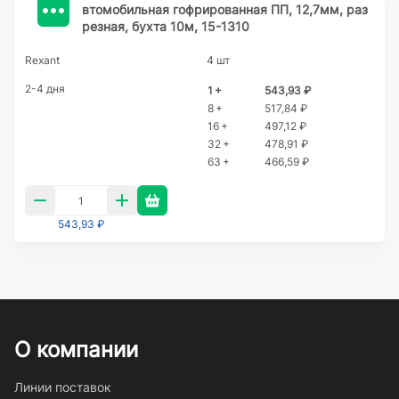
втомобильная гофрированная ПП, 12,7мм, раз
резная, бухта 10м, 15-1310
Rexant
4 шт
2-4 дня
1 +
543,93 ₽
8 +
517,84 ₽
16 +
497,12 ₽
32 +
478,91 ₽
63 +
466,59 ₽
543,93 ₽
О компании
Линии поставок